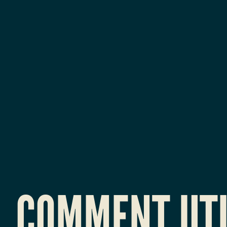
Comment
utiliser
docker
pour
s'auto-
héberger
?
COMMENT UTILISER
🐳
HÉBE