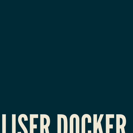
 DOCKER POUR S'A
RGER ? 🐳